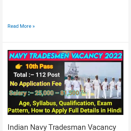
Read More »
Indian
Navy
Tradesman
Vacancy
2022
Important
Date
Apply
Indian Navy Tradesman Vacancy
Online