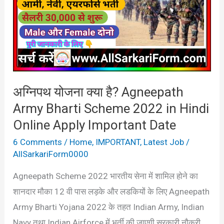
है?
Agneepath
Army
Bharti
Scheme
अग्निपथ योजना क्या है? Agneepath
2022
Army Bharti Scheme 2022 in Hindi
in
Hindi
Online Apply Important Date
Online
6 Comments
/
Home
,
IMPORTANT
,
Latest Job
/
Apply
AllSarkariForm0000
Important
Agneepath Scheme 2022 भारतीय सेना में शामिल होने का
Date
शानदार मौका 12 वी पास लड़के और लडकियों के लिए Agneepath
Army Bharti Yojana 2022 के तहत Indian Army, Indian
Navy तथा Indian Airforce में भर्ती की जाएगी सरकारी नौकरी