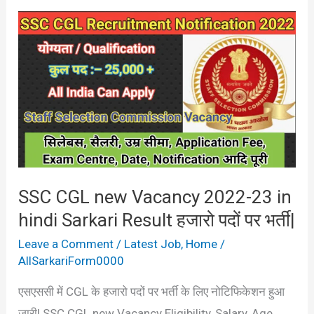
SSC
CGL
new
Vacancy
2022-
23
in
hindi
SSC CGL new Vacancy 2022-23 in
Sarkari
hindi Sarkari Result हजारो पदों पर भर्ती|
Result
हजारो
Leave a Comment
/
Latest Job
,
Home
/
पदों
AllSarkariForm0000
पर
एसएससी में CGL के हजारो पदों पर भर्ती के लिए नोटिफिकेशन हुआ
भर्ती|
जारी| SSC CGL new Vacancy Eligibility, Salary, Age,