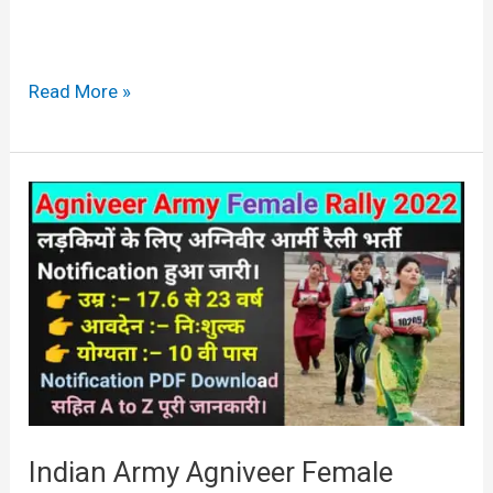
Read More »
Indian
Army
Agniveer
Female
Bharti
2022
in
Hindi
Indian Army Agniveer Female
Sarkari