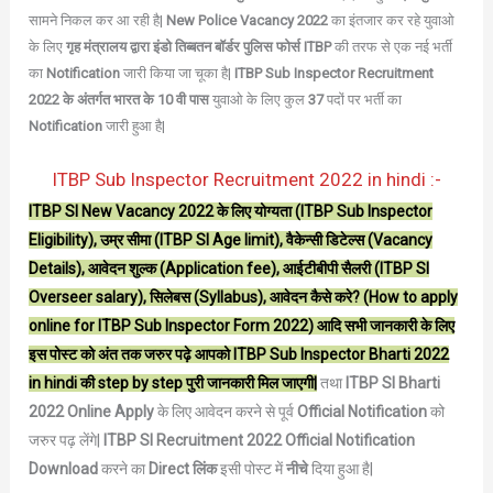
सामने निकल कर आ रही है|
New Police Vacancy 2022
का इंतजार कर रहे युवाओ
के लिए
गृह मंत्रालय द्वारा इंडो तिब्बतन बॉर्डर पुलिस फोर्स ITBP
की तरफ से एक नई भर्ती
का
Notification
जारी किया जा चूका है|
ITBP Sub Inspector Recruitment
2022 के अंतर्गत भारत के 10 वी पास
युवाओ के लिए कुल
37
पदों पर भर्ती का
Notification
जारी हुआ है|
ITBP Sub Inspector Recruitment 2022 in hindi :-
ITBP SI New Vacancy 2022
के लिए योग्यता (
ITBP Sub Inspector
Eligibility), उम्र सीमा (
ITBP SI
Age limit), वैकेन्सी डिटेल्स (Vacancy
Details), आवेदन शुल्क (Application fee), आईटीबीपी सैलरी (ITBP SI
Overseer salary), सिलेबस (Syllabus), आवेदन कैसे करे? (How to apply
online for
ITBP Sub Inspector Form 202
2) आदि सभी जानकारी के लिए
इस पोस्ट को अंत तक जरुर पढ़े आपको ITBP Sub Inspector Bharti 2022
in hindi
की step by step पुरी जानकारी मिल जाएगी|
तथा
ITBP SI Bharti
2022 Online Apply
के लिए आवेदन करने से पूर्व
Official Notification
को
जरुर पढ़ लेंगे|
ITBP SI Recruitment 2022 Official Notification
Download
करने का
Direct लिंक
इसी पोस्ट में
नीचे
दिया हुआ है|