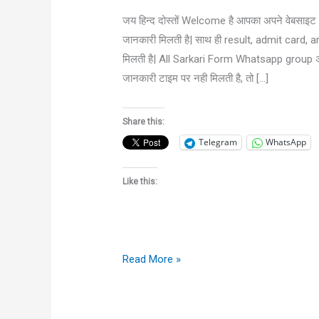
Group
जय हिन्द दोस्तों Welcome है आपका अपने वेबसाइ
सरकारी
जानकारी मिलती है| साथ ही result, admit card
फॉर्म
मिलती है| All Sarkari Form Whatsapp group
और
जानकारी टाइम पर नही मिलती है, तो […]
सरकारी
जॉब
Share this:
की
Telegram
WhatsApp
जानकारी
के
Like this:
लिए
वाट्सएप्प
ग्रुप
से
Read More »
जुड़े