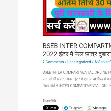
में
फेल
छात्र
दुबारा
परीक्षा
देकर
हो
BSEB INTER COMPART
सकेंगे
2022 इंटर में फेल छात्र दुबारा 
पास
2 Comments
/
Uncategorized
/
AllSarkar
BSEB INTER COMPARTMENTAL ONLINE FORM APPLY
पास जो भी छात्र, छात्रा इंटर में एक या दो विषय में
बिहार बोर्ड ने INTER COMPARTMENTAL ONL
Share this:
Telegram
WhatsApp