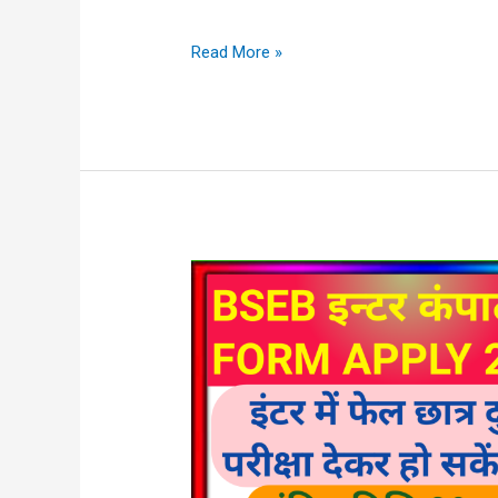
Read More »
BSEB
INTER
COMPARTMENTAL
ONLINE
FORM
APPLY
2022
इंटर