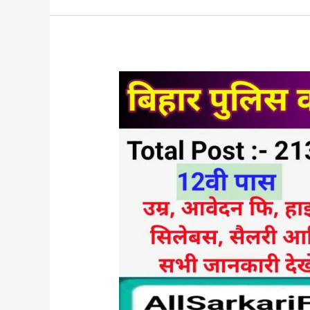
बिहार
पुलिस
कांस्टेबल
भर्ती
2023
CSBC
Bihar
Police
Constable
Online
Form
Sarkari
Result