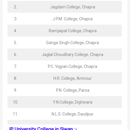
2.
Jagdam College, Chapra
3
J.P.M. College, Chapra
4.
Ramjaipal College, Chapra
5.
Ganga Singh College, Chapra
6.
Jaglal Choudhary College, Chapra
7.
P.C. Vigyan College, Chapra
8.
H.R. College, Amnour
9.
P.N. College, Parsa
10.
Y.N.College, Dighwara
11.
N.L.S. College, Daudpur
JP University College in Siwan :-