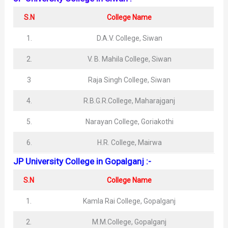
S.N
College Name
1.
D.A.V. College, Siwan
2.
V. B. Mahila College, Siwan
3
Raja Singh College, Siwan
4.
R.B.G.R.College, Maharajganj
5.
Narayan College, Goriakothi
6.
H.R. College, Mairwa
JP University College in Gopalganj :-
S.N
College Name
1.
Kamla Rai College, Gopalganj
2.
M.M.College, Gopalganj