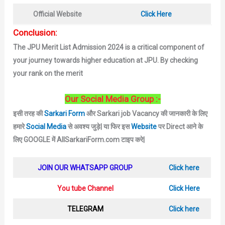
Official Website
Click Here
Conclusion:
The JPU Merit List Admission 2024 is a critical component of
your journey towards higher education at JPU. By checking
your rank on the merit
Our Social Media Group :-
इसी तरह की
Sarkari Form
और Sarkari job Vacancy की जानकारी के लिए
हमारे
Social Media
से अवश्य जुड़े|
या फिर इस
Website
पर Direct आने के
लिए GOOGLE में AllSarkariForm.com टाइप करे|
JOIN OUR WHATSAPP GROUP
Click here
You tube Channel
Click Here
TELEGRAM
Click here