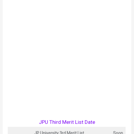
JPU Third Merit List Date
JP University
3rd Merit List
Soon