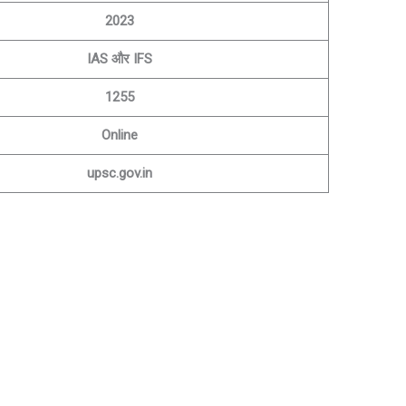
2023
IAS और IFS
1255
Online
upsc.gov.in