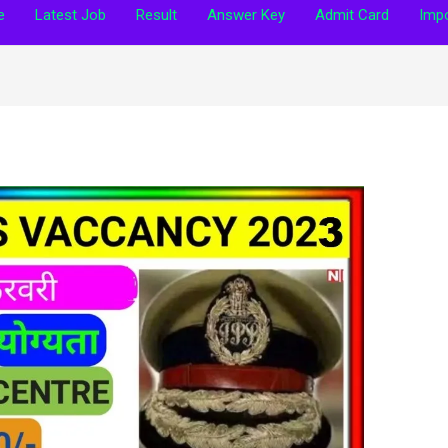
e
Latest Job
Result
Answer Key
Admit Card
Impo