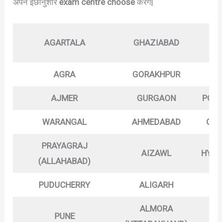
अपने इछानुशार
exam centre choose
करेंगे|
PA
AGARTALA
GHAZIABAD
(G
AGRA
GORAKHPUR
PA
AJMER
GURGAON
PORT
WARANGAL
AHMEDABAD
GWA
PRAYAGRAJ
AIZAWL
HYDE
(ALLAHABAD)
PUDUCHERRY
ALIGARH
IM
ALMORA
PUNE
IN