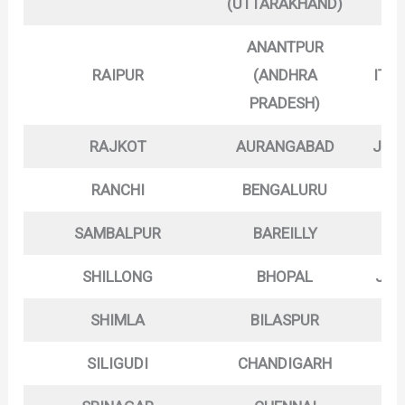
(UTTARAKHAND)
ANANTPUR
RAIPUR
(ANDHRA
ITA
PRADESH)
RAJKOT
AURANGABAD
JAB
RANCHI
BENGALURU
JA
SAMBALPUR
BAREILLY
JA
SHILLONG
BHOPAL
JOD
SHIMLA
BILASPUR
JO
SILIGUDI
CHANDIGARH
KO