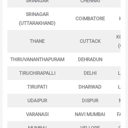
SRINAGAR
CHENNAI
KO
SRINAGAR
COIMBATORE
KOL
(UTTARAKHAND)
KOZH
THANE
CUTTACK
(CA
THIRUVANANTHAPURAM
DEHRADUN
L
TIRUCHIRAPALLI
DELHI
LUC
TIRUPATI
DHARWAD
LUD
UDAIPUR
DISPUR
MAD
VARANASI
NAVI MUMBAI
FARI
MUMBAI
VELLORE
GAN