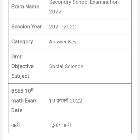
Secondry School Examination
Exam Name
2022
Session Year
2021-2022
Category
Answer Key
Omr
Objective
Social Science
Subject
th
BSEB 10
math Exam
19 फरवरी 2022
Date
पाली
द्वितीय पाली