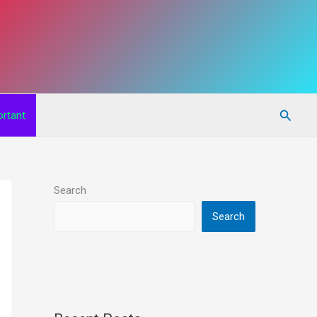
Searc
rtant
Search
Search