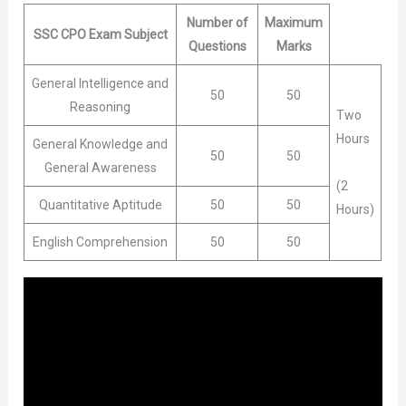
Number of
Maximum
SSC
CPO
Exam Subject
Questions
Marks
General Intelligence and
50
50
Reasoning
Two
Hours
General Knowledge and
50
50
General Awareness
(2
Quantitative Aptitude
50
50
Hours)
English Comprehension
50
50