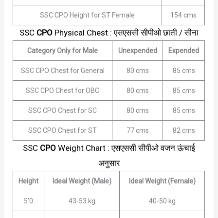
SSC CPO Height for ST Female
154 cms
SSC
CPO
Physical Chest : एसएससी सीपीओ छाती / सीना
Category Only for Male
Unexpended
Expended
SSC CPO Chest for General
80 cms
85 cms
SSC CPO Chest for OBC
80 cms
85 cms
SSC CPO Chest for SC
80 cms
85 cms
SSC CPO Chest for ST
77 cms
82 cms
SSC
CPO
Weight Chart : एसएससी सीपीओ वजन ऊंचाई
अनुसार
Height
Ideal Weight (Male)
Ideal Weight (Female)
5’0
43-53 kg
40-50 kg