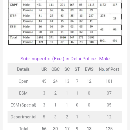
Sub-Inspector (Exe.) in Delhi Police : Male
Details
UR
OBC
SC
ST
EWS
No
.
of Post
Open
45
24
13
7
12
101
ESM
3
2
1
1
0
07
ESM (Special)
3
1
1
0
0
05
Departmental
5
3
2
1
1
12
Total
56
30
17
9
13
125