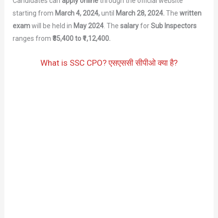
Candidates can
apply online
through the official website
starting from
March 4, 2024,
until
March 28, 2024.
The
written
exam
will be held in
May 2024
. The
salary
for
Sub Inspectors
ranges from
₹35,400 to ₹1,12,400.
What is SSC CPO? एसएससी सीपीओ क्या है?