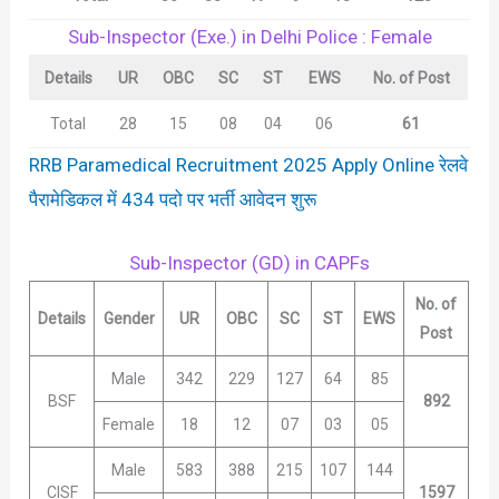
Sub-Inspector (Exe.) in Delhi Police : Female
Details
UR
OBC
SC
ST
EWS
No
.
of Post
Total
28
15
08
04
06
61
RRB Paramedical Recruitment 2025 Apply Online रेलवे
पैरामेडिकल में 434 पदो पर भर्ती आवेदन शुरू
Sub-Inspector (GD) in CAPFs
No
.
of
Details
Gender
UR
OBC
SC
ST
EWS
Post
Male
342
229
127
64
85
BSF
892
Female
18
12
07
03
05
Male
583
388
215
107
144
CISF
1597