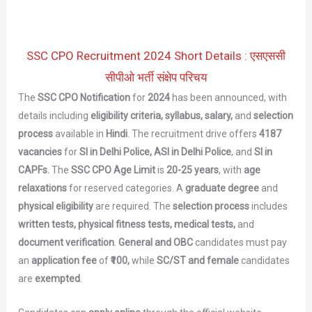
SSC CPO Recruitment 2024 Short Details : एसएससी
सीपीओ भर्ती संक्षेप परिचय
The
SSC CPO Notification
for
2024
has been announced, with
details including
eligibility criteria, syllabus, salary,
and
selection
process
available in
Hindi
. The recruitment drive offers
4187
vacancies
for
SI in Delhi Police, ASI in Delhi Police
, and
SI in
CAPFs.
The
SSC CPO Age Limit
is
20-25 years
, with
age
relaxations
for reserved categories. A
graduate degree
and
physical eligibility
are required. The
selection process
includes
written tests, physical fitness tests, medical tests,
and
document verification
.
General and OBC
candidates must pay
an
application fee
of
₹100,
while
SC/ST and female
candidates
are
exempted
.