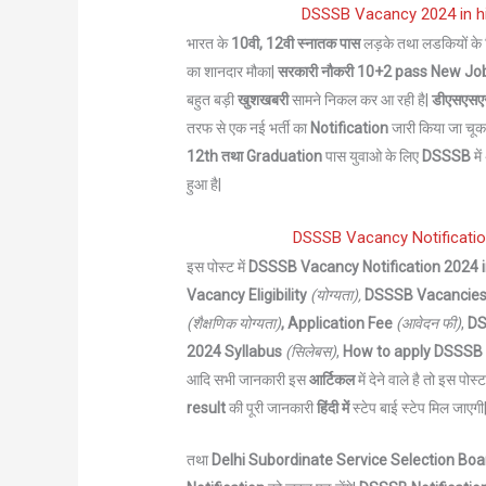
DSSSB Vacancy 2024 in hind
भारत के
10वी, 12वी स्नातक
पास
लड़के तथा लडकियों के
का शानदार मौका|
सरकारी नौकरी 10+2 pass New J
बहुत बड़ी
खुशखबरी
सामने निकल कर आ रही है|
डीएसएसएसब
तरफ से एक नई भर्ती का
Notification
जारी किया जा चूका
12th तथा Graduation
पास युवाओ के लिए
DSSSB
मे
हुआ है|
DSSSB Vacancy Notification 2
इस पोस्ट में
DSSSB Vacancy Notification 2024 i
Vacancy Eligibility
(योग्यता),
DSSSB
Vacancies
(शैक्षणिक योग्यता)
, Application Fee
(आवेदन फी)
,
D
2024 Syllabus
(सिलेबस)
,
How to apply
DSSSB
आदि सभी जानकारी इस
आर्टिकल
में देने वाले है तो इस 
result
की पूरी जानकारी
हिंदी में
स्टेप बाई स्टेप मिल जाएगी
तथा
Delhi Subordinate Service Selection Bo