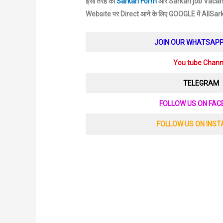
इसी तरह की
Sarkari Form
और Sarkari job Vacancy
Website पर Direct आने के लिए GOOGLE में AllSa
JOIN OUR WHATSAP
You tube Chann
TELEGRAM
FOLLOW US ON FA
FOLLOW US ON INS