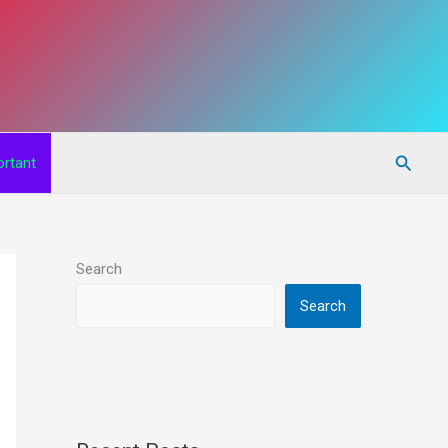
Searc
rtant
Search
Search