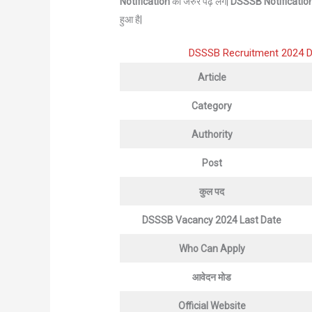
Notification
को जरुर पढ़ लेंगे|
DSSSB
Notificatio
हुआ है|
DSSSB Recruitment 2024 Details 
Article
Category
Authority
Post
कुल पद
DSSSB Vacancy 2024 Last Date
Who Can Apply
आवेदन मोड
Official Website