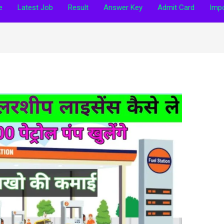
e
Latest Job
Result
Answer Key
Admit Card
Impo