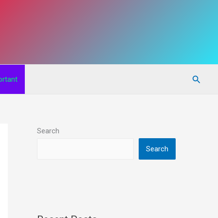
Searc
rtant
Search
Search