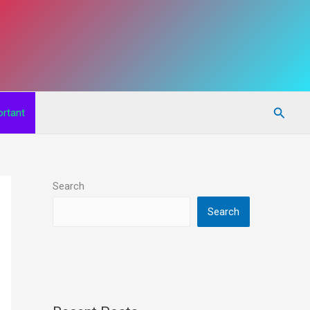
Searc
rtant
Search
Search