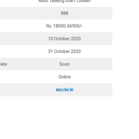
Multi Tasking Staff Civilian
888
Rs. 18000-56900/-
10 October 2023
e
31 October 2023
Date
Soon
Online
ssc.nic.in