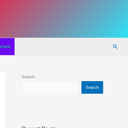
Searc
rtant
Search
Search