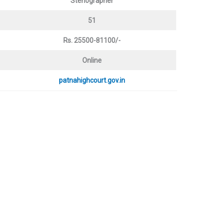
Stenographer
51
Rs. 25500-81100/-
Online
patnahighcourt.gov.in